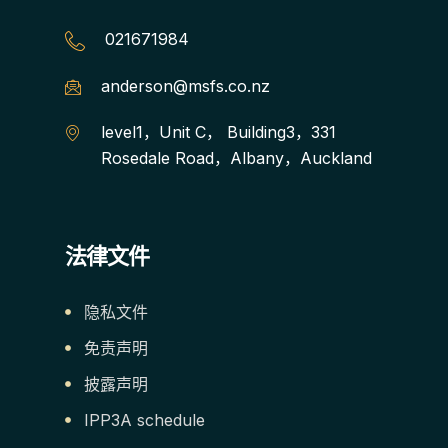
021671984
anderson@msfs.co.nz
level1，Unit C， Building3，331
Rosedale Road，Albany，Auckland
法律文件
隐私文件
免责声明
披露声明
IPP3A schedule